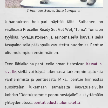
Trimmaus & kuva Satu Lampinen
Juhannuksen hellupari näyttää tältä. Sulhanen on
virallisesti Proceller Ready Set Get Wet, ”Toma”. Toma on
tyylikäs, hyväluustoinen ja erinomaisella karvalla sekä
tasapainoisella pääkopalla varustettu nuorimies. Pentue
olisi molempien ensimmäinen.
Teen lähiaikoina pentueelle oman tietosivun
Kasvatus-
sivulle
, sieltä voi käydä lukemassa tarkemmin ajatuksia
vanhemmista ja pentueesta. Mikäli pentue kiinnostaa
suosittelen lukemaan samaiselta Kasvatus-sivulta
kohdan ”Odotuksemme pennunostajalle” ja käyttämään
yhteydenotossa
pentutiedustelulomaketta
.