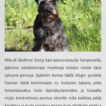
Mila (K. Bedtime Story) kävi astutureissulla Tampereella,
jäämme odottelemaan merkkejä tulisiko meille tänä
syksynä pentuja. Ajattelin kertoa täällä blogin puolella
hieman tästä toiminnasta ns. kulissien takana, jotta
koirankasvatus tulisi läpinäkyvämmäksi ja toisaalta
myös konkretisoisi pentua etsiville mitä kaikkea pitää
tapahtua ja myös onnistua ennen kuin yhtäkään pentua