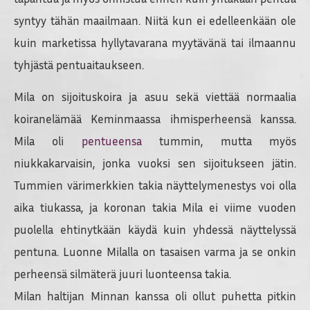
syntyy tähän maailmaan. Niitä kun ei edelleenkään ole
kuin marketissa hyllytavarana myytävänä tai ilmaannu
tyhjästä pentuaitaukseen.
Mila on sijoituskoira ja asuu sekä viettää normaalia
koiranelämää Keminmaassa ihmisperheensä kanssa.
Mila oli
pentueensa
tummin, mutta myös
niukkakarvaisin, jonka vuoksi sen sijoitukseen jätin.
Tummien värimerkkien takia näyttelymenestys voi olla
aika tiukassa, ja koronan takia Mila ei viime vuoden
puolella ehtinytkään käydä kuin yhdessä näyttelyssä
pentuna. Luonne Milalla on tasaisen varma ja se onkin
perheensä silmäterä juuri luonteensa takia.
Milan haltijan Minnan kanssa oli ollut puhetta pitkin