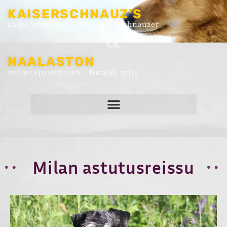
KAISERSCHNAUZ'S
kääpiösnautseri - miniature schnauzer
&
NAALASTON
suomenpystykorva - finnish spitz
Milan astutusreissu