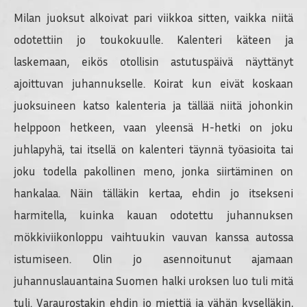
Milan juoksut alkoivat pari viikkoa sitten, vaikka niitä
odotettiin jo toukokuulle. Kalenteri käteen ja
laskemaan, eikös otollisin astutuspäivä näyttänyt
ajoittuvan juhannukselle. Koirat kun eivät koskaan
juoksuineen katso kalenteria ja tällää niitä johonkin
helppoon hetkeen, vaan yleensä H-hetki on joku
juhlapyhä, tai itsellä on kalenteri täynnä työasioita tai
joku todella pakollinen meno, jonka siirtäminen on
hankalaa. Näin tälläkin kertaa, ehdin jo itsekseni
harmitella, kuinka kauan odotettu juhannuksen
mökkiviikonloppu vaihtuukin vauvan kanssa autossa
istumiseen. Olin jo asennoitunut ajamaan
juhannuslauantaina Suomen halki uroksen luo tuli mitä
tuli. Varaurostakin ehdin jo miettiä ja vähän kyselläkin,