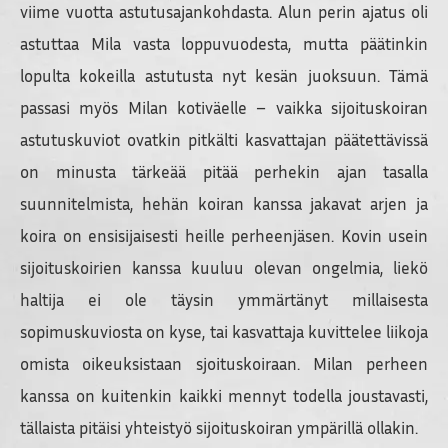
viime vuotta astutusajankohdasta. Alun perin ajatus oli
astuttaa Mila vasta loppuvuodesta, mutta päätinkin
lopulta kokeilla astutusta nyt kesän juoksuun. Tämä
passasi myös Milan kotiväelle – vaikka sijoituskoiran
astutuskuviot ovatkin pitkälti kasvattajan päätettävissä
on minusta tärkeää pitää perhekin ajan tasalla
suunnitelmista, hehän koiran kanssa jakavat arjen ja
koira on ensisijaisesti heille perheenjäsen. Kovin usein
sijoituskoirien kanssa kuuluu olevan ongelmia, liekö
haltija ei ole täysin ymmärtänyt millaisesta
sopimuskuviosta on kyse, tai kasvattaja kuvittelee liikoja
omista oikeuksistaan sjoituskoiraan. Milan perheen
kanssa on kuitenkin kaikki mennyt todella joustavasti,
tällaista pitäisi yhteistyö sijoituskoiran ympärillä ollakin.