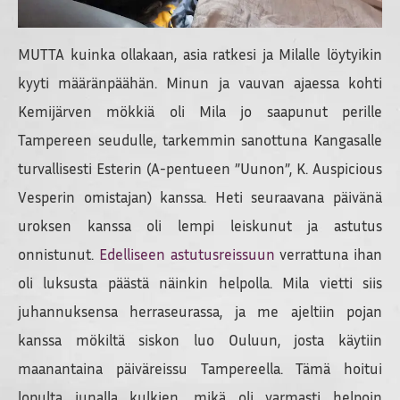
MUTTA kuinka ollakaan, asia ratkesi ja Milalle löytyikin
kyyti määränpäähän. Minun ja vauvan ajaessa kohti
Kemijärven mökkiä oli Mila jo saapunut perille
Tampereen seudulle, tarkemmin sanottuna Kangasalle
turvallisesti Esterin (A-pentueen ”Uunon”, K. Auspicious
Vesperin omistajan) kanssa. Heti seuraavana päivänä
uroksen kanssa oli lempi leiskunut ja astutus
onnistunut.
Edelliseen astutusreissuun
verrattuna ihan
oli luksusta päästä näinkin helpolla. Mila vietti siis
juhannuksensa herraseurassa, ja me ajeltiin pojan
kanssa mökiltä siskon luo Ouluun, josta käytiin
maanantaina päiväreissu Tampereella. Tämä hoitui
lopulta junalla kulkien, mikä oli varmasti helpoin