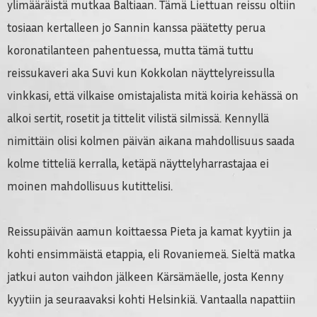
ylimääräistä mutkaa Baltiaan. Tämä Liettuan reissu oltiin
tosiaan kertalleen jo Sannin kanssa päätetty perua
koronatilanteen pahentuessa, mutta tämä tuttu
reissukaveri aka Suvi kun Kokkolan näyttelyreissulla
vinkkasi, että vilkaise omistajalista mitä koiria kehässä on
alkoi sertit, rosetit ja tittelit vilistä silmissä. Kennyllä
nimittäin olisi kolmen päivän aikana mahdollisuus saada
kolme titteliä kerralla, ketäpä näyttelyharrastajaa ei
moinen mahdollisuus kutittelisi.
Reissupäivän aamun koittaessa Pieta ja kamat kyytiin ja
kohti ensimmäistä etappia, eli Rovaniemeä. Sieltä matka
jatkui auton vaihdon jälkeen Kärsämäelle, josta Kenny
kyytiin ja seuraavaksi kohti Helsinkiä. Vantaalla napattiin