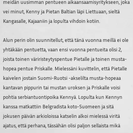
meidän uusimman pentueen aikaansaamisyritykseen, joka
vei minut, Kenny ja Pietan Baltian läpi Liettuaan, sieltä
Kangasalle, Kajaaniin ja lopulta vihdoin kotiin.
Alun perin olin suunnitellut, että tänä vuonna meillä ei ole
yhtäkään pentuetta, vaan ensi vuonna pentueita olisi 2,
joista toinen väriristeytyspentue Pietalle ja toinen musta-
hopea pentue Priskalle. Mielessäni kuvittelin, että Pietalle
kaivelen jostain Suomi-Ruotsi -akselilta musta-hopeaa
kantavan pippurin tai mustan uroksen ja Priskalle voisi
pohtia serbiantuontipoika Kennyä. Lopulta kun Kennyn
kanssa matkattiin Belgradista koto-Suomeen ja sitä
jokusen päivän arkioloissa katselin alkoi mielessä viritä
ajatus, että perhana, tässähän olisi paljon sellaista mikä