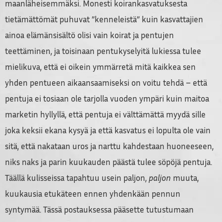
maanläheisemmäksi. Monesti koirankasvatuksesta
tietämättömät puhuvat ”kenneleistä” kuin kasvattajien
ainoa elämänsisältö olisi vain koirat ja pentujen
teettäminen, ja toisinaan pentukyselyitä lukiessa tulee
mielikuva, että ei oikein ymmärretä mitä kaikkea sen
yhden pentueen aikaansaamiseksi on voitu tehdä – että
pentuja ei tosiaan ole tarjolla vuoden ympäri kuin maitoa
marketin hyllyllä, että pentuja ei välttämättä myydä sille
joka keksii ekana kysyä ja että kasvatus ei lopulta ole vain
sitä, että nakataan uros ja narttu kahdestaan huoneeseen,
niks naks ja parin kuukauden päästä tulee söpöjä pentuja.
Täällä kulisseissa tapahtuu usein paljon,
paljon
muuta,
kuukausia etukäteen ennen yhdenkään pennun
syntymää. Tässä postauksessa pääsette tutustumaan