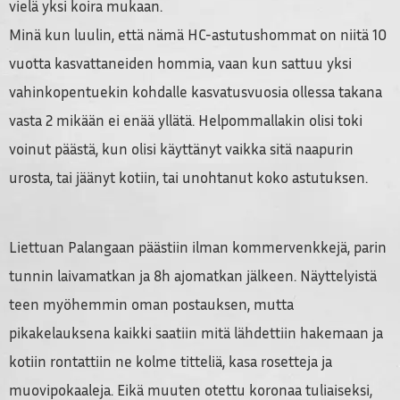
vielä yksi koira mukaan.
Minä kun luulin, että nämä HC-astutushommat on niitä 10
vuotta kasvattaneiden hommia, vaan kun sattuu yksi
vahinkopentuekin kohdalle kasvatusvuosia ollessa takana
vasta 2 mikään ei enää yllätä. Helpommallakin olisi toki
voinut päästä, kun olisi käyttänyt vaikka sitä naapurin
urosta, tai jäänyt kotiin, tai unohtanut koko astutuksen.
Liettuan Palangaan päästiin ilman kommervenkkejä, parin
tunnin laivamatkan ja 8h ajomatkan jälkeen. Näyttelyistä
teen myöhemmin oman postauksen, mutta
pikakelauksena kaikki saatiin mitä lähdettiin hakemaan ja
kotiin rontattiin ne kolme titteliä, kasa rosetteja ja
muovipokaaleja. Eikä muuten otettu koronaa tuliaiseksi,