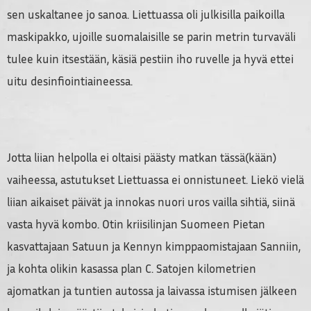
sen uskaltanee jo sanoa. Liettuassa oli julkisilla paikoilla
maskipakko, ujoille suomalaisille se parin metrin turvaväli
tulee kuin itsestään, käsiä pestiin iho ruvelle ja hyvä ettei
uitu desinfiointiaineessa.
Jotta liian helpolla ei oltaisi päästy matkan tässä(kään)
vaiheessa, astutukset Liettuassa ei onnistuneet. Liekö vielä
liian aikaiset päivät ja innokas nuori uros vailla sihtiä, siinä
vasta hyvä kombo. Otin kriisilinjan Suomeen Pietan
kasvattajaan Satuun ja Kennyn kimppaomistajaan Sanniin,
ja kohta olikin kasassa plan C. Satojen kilometrien
ajomatkan ja tuntien autossa ja laivassa istumisen jälkeen