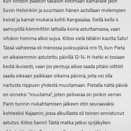
kun vihdoin päästiin takaisin kotimaan kamaralle jätin
Suvin Helsinkiin ja suuntasin hänen autollaan molempien
koirat ja kamat mukana kohti Kangasalaa. Siellä kello 4
aamuyöllä kömmittiin lattialla koiria astuttamassa, vaan
vihdoin homma alkoi sujua. Kiitos vielä tätäkin kautta Satu!
Tässä vaiheessa oli menossa juoksupäivä nro 15, kun Pieta
on aikaisemmin astutettu päivillä 12-14. H-hetki ei tosiaan
kestä ikuisesti, vaan jos pentuja aikoo saada pitäisi siittiöt
saada oikeaan paikkaan oikeina päivinä, joita voi olla
nartusta riippuen yhdestä muutamaan. Pietalla näitä päiviä
on onneksi ”muutama”, joten pelivaraa on jonkin verran.
Parin tunnin nukahtamisen jälkeen otin seuraavaksi
kohteeksi Kajaanin, jossa alkuillasta oli toinen onnistunut
astutus. Kiitos Sanni! Tästä matka jatkui syrjäkylien