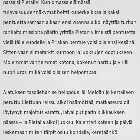
passaisi Pietalle! Kun omassa elämässä
tulevaisuudennäkymät heitti kuperkeikkaa ja kaksi
pentuetta samaan aikaan ensi vuonna alkoi näyttää turhan
rankalta missiolta päätin yrittää Pietan viimeistä pentuetta
vielä tälle vuodelle ja Priskan pentue voisi olla ensi kesänä.
Sitten vaan silmätarkit kuntoon ja juoksujen odotukseen.
Molemmat vanhemmat kotona, kokenut narttu ja viriili
nuori uros, mikä voisi olla sen helpompaa….
Ajatuksen tasollehan se helppous jäi. Meidän jo kertalleen
peruttu Liettuan reissu alkoi häämöttää, matkaseura oli
löytynyt, majoitus varattu, laivaliput parin klikkauksen
päässä – ja Pietalla alkoi juoksu. Kalenteri käteen ja päiviä
laskemaan miten tärpit osuu kohdalle, keretäänkö