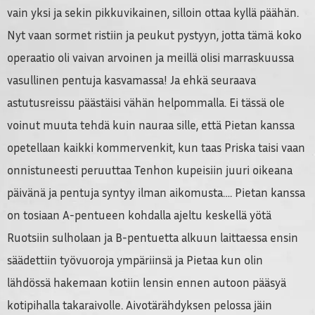
vain yksi ja sekin pikkuvikainen, silloin ottaa kyllä päähän.
Nyt vaan sormet ristiin ja peukut pystyyn, jotta tämä koko
operaatio oli vaivan arvoinen ja meillä olisi marraskuussa
vasullinen pentuja kasvamassa! Ja ehkä seuraava
astutusreissu päästäisi vähän helpommalla. Ei tässä ole
voinut muuta tehdä kuin nauraa sille, että Pietan kanssa
opetellaan kaikki kommervenkit, kun taas Priska taisi vaan
onnistuneesti peruuttaa Tenhon kupeisiin juuri oikeana
päivänä ja pentuja syntyy ilman aikomusta…. Pietan kanssa
on tosiaan A-pentueen kohdalla ajeltu keskellä yötä
Ruotsiin sulholaan ja B-pentuetta alkuun laittaessa ensin
säädettiin työvuoroja ympäriinsä ja Pietaa kun olin
lähdössä hakemaan kotiin lensin ennen autoon pääsyä
kotipihalla takaraivolle. Aivotärähdyksen pelossa jäin