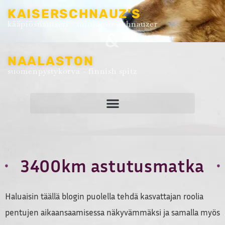
KAISERSCHNAUZ'S
kääpiösnautseri - miniature schnauzer
&
NAALASTON
suomenpystykorva - finnish spitz
3400km astutusmatka
Haluaisin täällä blogin puolella tehdä kasvattajan roolia
pentujen aikaansaamisessa näkyvämmäksi ja samalla myös