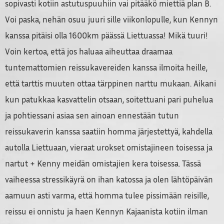
sopivasti kotiin astutuspuuhiin vai pitääkö miettiä plan B.
Voi paska, nehän osuu juuri sille viikonlopulle, kun Kennyn
kanssa pitäisi olla 1600km päässä Liettuassa! Mikä tuuri!
Voin kertoa, että jos haluaa aiheuttaa draamaa
tuntemattomien reissukavereiden kanssa ilmoita heille,
että tarttis muuten ottaa tärppinen narttu mukaan. Aikani
kun patukkaa kasvattelin otsaan, soitettuani pari puhelua
ja pohtiessani asiaa sen ainoan ennestään tutun
reissukaverin kanssa saatiin homma järjestettyä, kahdella
autolla Liettuaan, vieraat urokset omistajineen toisessa ja
nartut + Kenny meidän omistajien kera toisessa. Tässä
vaiheessa stressikäyrä on ihan katossa ja olen lähtöpäivän
aamuun asti varma, että homma tulee pissimään reisille,
reissu ei onnistu ja haen Kennyn Kajaanista kotiin ilman