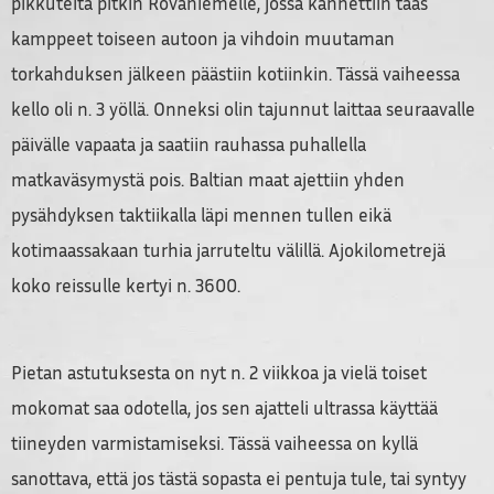
pikkuteitä pitkin Rovaniemelle, jossa kannettiin taas
kamppeet toiseen autoon ja vihdoin muutaman
torkahduksen jälkeen päästiin kotiinkin. Tässä vaiheessa
kello oli n. 3 yöllä. Onneksi olin tajunnut laittaa seuraavalle
päivälle vapaata ja saatiin rauhassa puhallella
matkaväsymystä pois. Baltian maat ajettiin yhden
pysähdyksen taktiikalla läpi mennen tullen eikä
kotimaassakaan turhia jarruteltu välillä. Ajokilometrejä
koko reissulle kertyi n. 3600.
Pietan astutuksesta on nyt n. 2 viikkoa ja vielä toiset
mokomat saa odotella, jos sen ajatteli ultrassa käyttää
tiineyden varmistamiseksi. Tässä vaiheessa on kyllä
sanottava, että jos tästä sopasta ei pentuja tule, tai syntyy