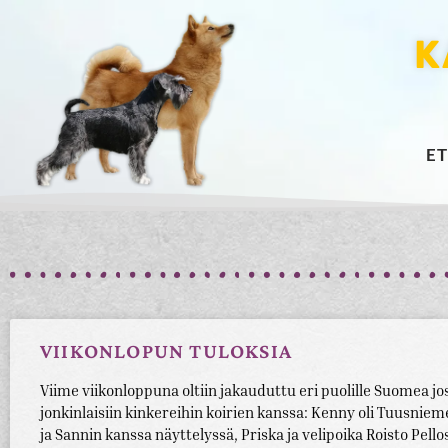
K
E
VIIKONLOPUN TULOKSIA
Viime viikonloppuna oltiin jakauduttu eri puolille Suomea jo
jonkinlaisiin kinkereihin koirien kanssa: Kenny oli Tuusniem
ja Sannin kanssa näyttelyssä, Priska ja velipoika Roisto Pello