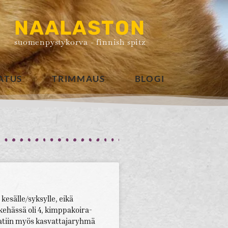
NAALASTON
suomenpystykorva - finnish spitz
ATUS
TRIMMAUS
BLOGI
kesälle/syksylle, eikä
kehässä oli 4, kimppakoira-
atiin myös kasvattajaryhmä