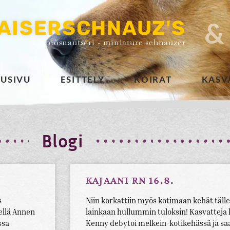
AISERSCHNAUZ'S
&
kääpiösnautseri - miniature schnauzer
TUSIVU
ESITTELY
KOIRAT
KASV
Blogi
KAJAANI RN 16.8.
s
Niin korkattiin myös kotimaan kehät tälle 
ellä Annen
lainkaan hullummin tuloksin! Kasvatteja 
ssa
Kenny debytoi melkein-kotikehässä ja sa