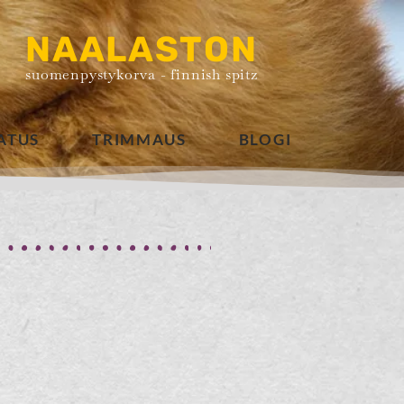
NAALASTON
suomenpystykorva - finnish spitz
ATUS
TRIMMAUS
BLOGI