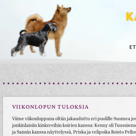
K
E
VIIKONLOPUN TULOKSIA
Viime viikonloppuna oltiin jakauduttu eri puolille Suomea jo
jonkinlaisiin kinkereihin koirien kanssa: Kenny oli Tuusniem
ja Sannin kanssa näyttelyssä, Priska ja velipoika Roisto Pello