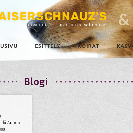
AISERSCHNAUZ'S
&
kääpiösnautseri - miniature schnauzer
TUSIVU
ESITTELY
KOIRAT
KASV
Blogi
s
ellä Annen
ssa