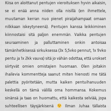
Kiisa on aloittanut pentujen vieroituksen hyvin aikaisin,
se ei enää anna niiden olla nisillä (en ihmettele,
muutaman kerran nuo pienet piraijahampaat omaan
nilkkaan iskeytyneenä). Pentujen kanssa leikkiminen
kiinnostaisi sitä paljon enemmän. Vaikka pentujen
seuraaminen ja palluttaminen onkin antoisaa
tämänhetkisessä sirkuksessa (3x 5,5vko pennut, 1x 9vko
pentu ja 1x 2kk vauva) sitä jo vähän odottaa, että urokset
siirtyvät omien omistajien huomaan. Olen joitakin
ihailevia kommentteja saanut miten hienosti me tätä
palettia pyöritetään, mutta kaiken pentuihanuuden
keskellä on tämä välillä oma hommansa. Kokemus
sinänsä ja taas on huomattu, että kaikesta selviää, jopa
suhteellisen täysjärkisenä
Ilman Juhaa tällaista