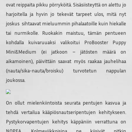
ovat reippaita pikku pörryköitä. Sisäsiisteyttä on alettu jo
harjoitella ja hyvin jo tekevät tarpeet ulos, mitä nyt
joskus sihtaavat mieluummin pihalaatoille kuin hiekalle
tai nurmikolle. Ruokakin maistuu, tämän pentueen
kohdalla kuivaruuaksi valikoitui ProBooster Puppy
Mini&Medium (ei jatkoon – jätösten määrä on
aikamoinen), päivittäin saavat myös raakaa jauhelihaa
(nauta/sika-nauta/broisku) turvotetun nappulan
joukossa.
On ollut mielenkiintoista seurata pentujen kasvua ja
tehdä vertailua kääpiösnautseripentujen kehitykseen.
Pystykorvapentujen kehitys käppäniin verrattuna on
NOPEA. Kolmeviikkoisina ne kiisivät pitkin