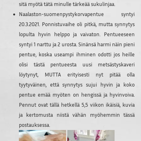
sitä myötä tätä minulle tärkeää sukulinjaa.
Naalaston-suomenpystykorvapentue syntyi
20.3.2021. Ponnistuvaihe oli pitkä, mutta synnytys
lopulta hyvin helppo ja vaivaton. Pentueeseen
syntyi 1 narttu ja 2 urosta. Sinänsä harmi näin pieni
pentue, koska useampi ihminen odotti jos heille
olisi tästä pentueesta uusi metsästyskaveri
löytynyt, MUTTA erityisesti nyt pitää olla
tyytyväinen, että synnytys sujui hyvin ja koko
pentue emää myöten on hengissä ja hyvinvoiva.
Pennut ovat tällä hetkellä 5,5 viikon ikäisiä, kuvia
ja kertomusta niistä vähän myöhemmin tässä
postauksessa.