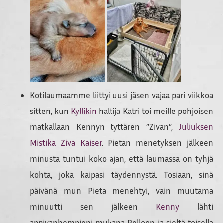
Kotilaumaamme liittyi uusi jäsen vajaa pari viikkoa
sitten, kun
Kyllikin
haltija Katri toi meille pohjoisen
matkallaan Kennyn tyttären ”Zivan”,
Juliuksen
Mistika Ziva Kaiser
. Pietan menetyksen jälkeen
minusta tuntui koko ajan, että laumassa on tyhjä
kohta, joka kaipasi täydennystä. Tosiaan, sinä
päivänä mun Pieta menehtyi, vain muutama
minuutti sen jälkeen
Kenny
lähti
appivanhempieni mukana Pelloon ja sieltä toisella