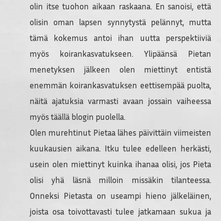
olin itse tuohon aikaan raskaana. En sanoisi, että
olisin oman lapsen synnytystä pelännyt, mutta
tämä kokemus antoi ihan uutta perspektiiviä
myös koirankasvatukseen. Ylipäänsä Pietan
menetyksen jälkeen olen miettinyt entistä
enemmän koirankasvatuksen eettisempää puolta,
näitä ajatuksia varmasti avaan jossain vaiheessa
myös täällä blogin puolella.
Olen murehtinut Pietaa lähes päivittäin viimeisten
kuukausien aikana. Itku tulee edelleen herkästi,
usein olen miettinyt kuinka ihanaa olisi, jos Pieta
olisi yhä läsnä milloin missäkin tilanteessa.
Onneksi Pietasta on useampi hieno jälkeläinen,
joista osa toivottavasti tulee jatkamaan sukua ja