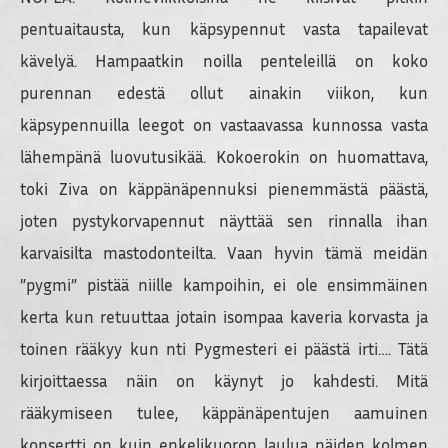
pentuaitausta, kun käpsypennut vasta tapailevat
kävelyä. Hampaatkin noilla penteleillä on koko
purennan edestä ollut ainakin viikon, kun
käpsypennuilla leegot on vastaavassa kunnossa vasta
lähempänä luovutusikää. Kokoerokin on huomattava,
toki Ziva on käppänäpennuksi pienemmästä päästä,
joten pystykorvapennut näyttää sen rinnalla ihan
karvaisilta mastodonteilta. Vaan hyvin tämä meidän
”pygmi” pistää niille kampoihin, ei ole ensimmäinen
kerta kun retuuttaa jotain isompaa kaveria korvasta ja
toinen rääkyy kun nti Pygmesteri ei päästä irti…. Tätä
kirjoittaessa näin on käynyt jo kahdesti. Mitä
rääkymiseen tulee, käppänäpentujen aamuinen
konsertti on kuin enkelikuoron laulua näiden kolmen