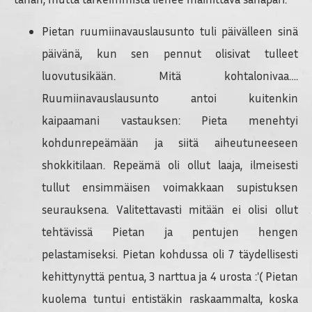
Pietan ruumiinavauslausunto tuli päivälleen sinä
päivänä, kun sen pennut olisivat tulleet
luovutusikään. Mitä kohtalonivaa….
Ruumiinavauslausunto antoi kuitenkin
kaipaamani vastauksen: Pieta menehtyi
kohdunrepeämään ja siitä aiheutuneeseen
shokkitilaan. Repeämä oli ollut laaja, ilmeisesti
tullut ensimmäisen voimakkaan supistuksen
seurauksena. Valitettavasti mitään ei olisi ollut
tehtävissä Pietan ja pentujen hengen
pelastamiseksi. Pietan kohdussa oli 7 täydellisesti
kehittynyttä pentua, 3 narttua ja 4 urosta :'( Pietan
kuolema tuntui entistäkin raskaammalta, koska