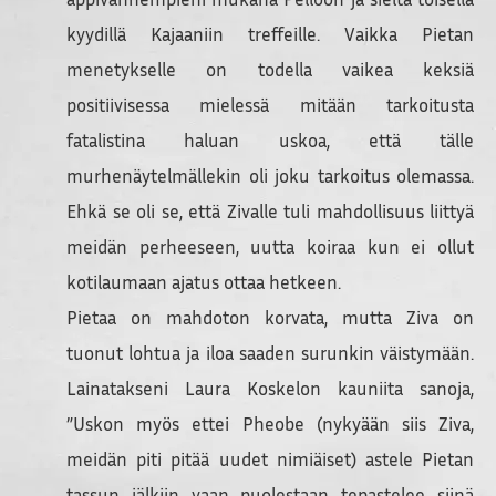
kyydillä Kajaaniin treffeille. Vaikka Pietan
menetykselle on todella vaikea keksiä
positiivisessa mielessä mitään tarkoitusta
fatalistina haluan uskoa, että tälle
murhenäytelmällekin oli joku tarkoitus olemassa.
Ehkä se oli se, että Zivalle tuli mahdollisuus liittyä
meidän perheeseen, uutta koiraa kun ei ollut
kotilaumaan ajatus ottaa hetkeen.
Pietaa on mahdoton korvata, mutta Ziva on
tuonut lohtua ja iloa saaden surunkin väistymään.
Lainatakseni Laura Koskelon kauniita sanoja,
”Uskon myös ettei Pheobe (nykyään siis Ziva,
meidän piti pitää uudet nimiäiset) astele Pietan
tassun jälkiin vaan puolestaan tepastelee siinä