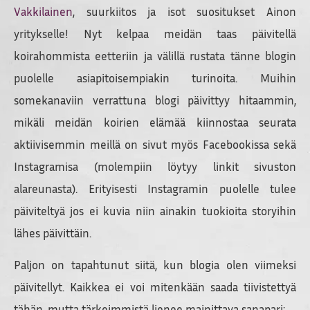
Vakkilainen
, suurkiitos ja isot suositukset Ainon
yritykselle! Nyt kelpaa meidän taas päivitellä
koirahommista eetteriin ja välillä rustata tänne blogin
puolelle asiapitoisempiakin turinoita. Muihin
somekanaviin verrattuna blogi päivittyy hitaammin,
mikäli meidän koirien elämää kiinnostaa seurata
aktiivisemmin meillä on sivut myös Facebookissa sekä
Instagramisa (molempiin löytyy linkit sivuston
alareunasta). Erityisesti Instagramin puolelle tulee
päiviteltyä jos ei kuvia niin ainakin tuokioita storyihin
lähes päivittäin.
Paljon on tapahtunut siitä, kun blogia olen viimeksi
päivitellyt. Kaikkea ei voi mitenkään saada tiivistettyä
tähän, mutta tärkeimmistä lienee mainittava sanapari: