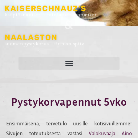
KAISERSCHNAUZ'S
kääpiösnautseri - miniature schnauzer
&
NAALASTON
suomenpystykorva - finnish spitz
Pystykorvapennut 5vko
Ensimmäisenä, tervetulo uusille kotisivuillemme!
Sivujen toteutuksesta vastasi
Valokuvaaja Aino