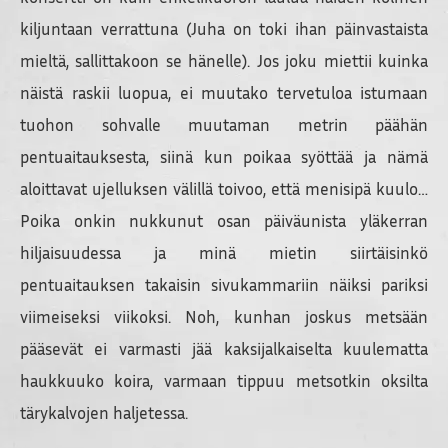
kiljuntaan verrattuna (Juha on toki ihan päinvastaista
mieltä, sallittakoon se hänelle). Jos joku miettii kuinka
näistä raskii luopua, ei muutako tervetuloa istumaan
tuohon sohvalle muutaman metrin päähän
pentuaitauksesta, siinä kun poikaa syöttää ja nämä
aloittavat ujelluksen välillä toivoo, että menisipä kuulo…
Poika onkin nukkunut osan päiväunista yläkerran
hiljaisuudessa ja minä mietin siirtäisinkö
pentuaitauksen takaisin sivukammariin näiksi pariksi
viimeiseksi viikoksi. Noh, kunhan joskus metsään
pääsevät ei varmasti jää kaksijalkaiselta kuulematta
haukkuuko koira, varmaan tippuu metsotkin oksilta
tärykalvojen haljetessa.