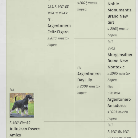
s.2007, musta-
Noble
C.I.B. FI MVA EE
hopea
Monument’s
MVA LV MVA V-
Brand New
12
Girl
Argentonero
s. 2003, musta-
Feliz Figaro
hopea
s.2010, musta-
hopea
VV-13
Morgensilber
Brand New
Nontoxic
Argentonero
s. 2005, musta-
Day Lily
hopea
s. 2008, musta-
hopea
FIN MVA
Argentonero
Amadores
s.2003, musta-
hopea
FI MVA FinnSG
Juliuksen Essere
FI MVA RU MVA
Amico
BY MVA RU JMVA