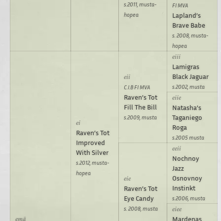
s.2011, musta-
FI MVA
hopea
Lapland’s
Brave Babe
s. 2008, musta-
hopea
Lamigras
Black Jaguar
s.2002, musta
C.I.B FI MVA
Raven’s Tot
Fill The Bill
Natasha’s
Taganiego
s.2009, musta
Roga
Raven’s Tot
s.2005 musta
Improved
With Silver
Nochnoy
s.2012, musta-
Jazz
hopea
Osnovnoy
Instinkt
Raven’s Tot
Eye Candy
s.2006, musta
s. 2008, musta
Mardenas