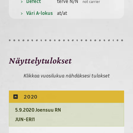
Defect
terve N/N
not carrier
Väri A-lokus
at/at
Näyttelytulokset
Klikkaa vuosilukua nähdäksesi tulokset
2020
5.9.2020 Joensuu RN
JUN-ERI1