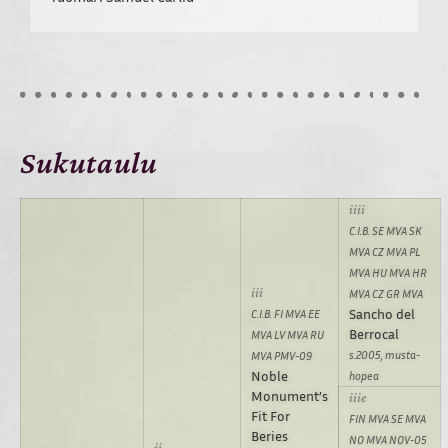
Sukutaulu
C.I.B. SE MVA SK
MVA CZ MVA PL
MVA HU MVA HR
MVA CZ GR MVA
Sancho del
C.I.B. FI MVA EE
Berrocal
MVA LV MVA RU
s.2005, musta-
MVA PMV-09
Noble
hopea
Monument’s
Fit For
FIN MVA SE MVA
Beries
NO MVA NOV-05