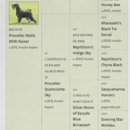
Honey Bee
s.2005, musta
Kharasahl’s
Black Tie
BALTJV-16
Social
Proceller Waltz
DK & VDH MVA
s.2008, musta-
With Kaiser
DE JMVA
Repitition’s
hopea
s.2015, musta-hopea
Indigo Sky
Repitition’s
s. 2009, musta-
C.I.B POHJ & FI &
Chyna Black
hopea
SE & N MVA
s.2005, musta-
HeJW-13 PMJV-
hopea
13
Proceller
Quencienta
Sasquehanna
Sky
Harcerz
FI MVA JV-10
s.2012, musta-
s.2001,
HeW-11 EEJV-11
hopea
Silver Moon
pippuri&suola
of Escudo
Blue
Evening Star
Bricassart
Moldau