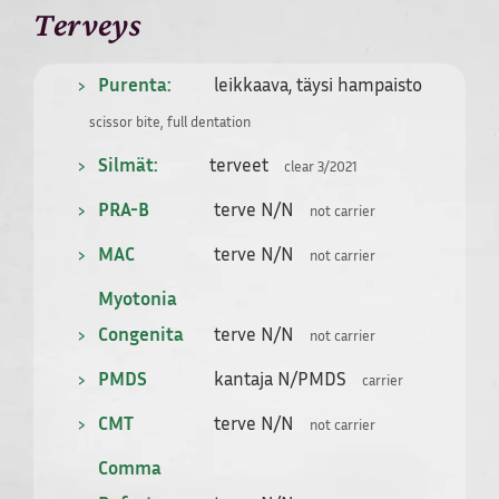
Terveys
Purenta:
leikkaava, täysi hampaisto
scissor bite, full dentation
Silmät:
terveet
clear 3/2021
PRA-B
terve N/N
not carrier
MAC
terve N/N
not carrier
Myotonia
Congenita
terve N/N
not carrier
PMDS
kantaja N/PMDS
carrier
CMT
terve N/N
not carrier
Comma