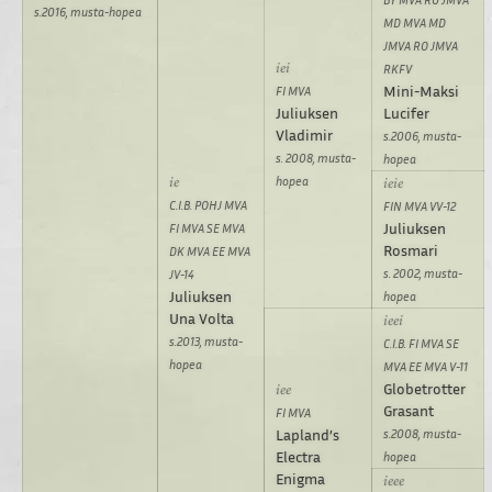
s.2016, musta-hopea
MD MVA MD
JMVA RO JMVA
RKFV
Mini-Maksi
FI MVA
Juliuksen
Lucifer
Vladimir
s.2006, musta-
s. 2008, musta-
hopea
hopea
C.I.B. POHJ MVA
FIN MVA VV-12
Juliuksen
FI MVA SE MVA
Rosmari
DK MVA EE MVA
s. 2002, musta-
JV-14
Juliuksen
hopea
Una Volta
s.2013, musta-
C.I.B. FI MVA SE
hopea
MVA EE MVA V-11
Globetrotter
Grasant
FI MVA
Lapland’s
s.2008, musta-
Electra
hopea
Enigma