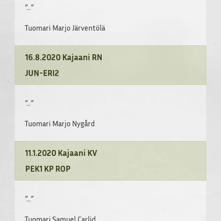
”…”
Tuomari Marjo Järventölä
16.8.2020 Kajaani RN
JUN-ERI2
”…”
Tuomari Marjo Nygård
11.1.2020 Kajaani KV
PEK1 KP ROP
”…”
Tuomari Samuel Carlid