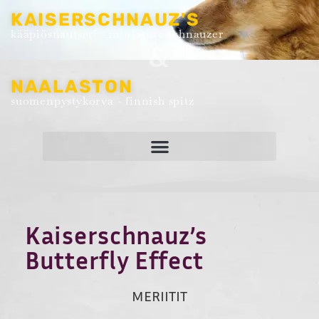
KAISERSCHNAUZ'S
kääpiösnautseri - miniature schnauzer
&
NAALASTON
suomenpystykorva - finnish spitz
Kaiserschnauz’s
Butterfly Effect
MERIITIT