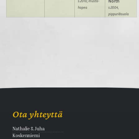
North
s.2010, musta-
hopea
s.2004,
pippuri&suola
Ota yhteyttä
Nathalie & Juha
Koskenniemi