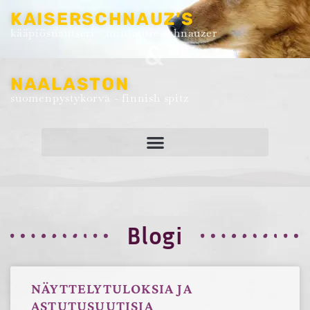
KAISERSCHNAUZ'S
kääpiösnautseri - miniature schnauzer
&
NAALASTON
suomenpystykorva - finnish spitz
Blogi
NÄYTTELYTULOKSIA JA
ASTUTUSUUTISIA