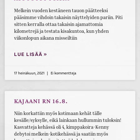
Melkein vuoden kestäneen tauon päätteeksi
pääsimme vihdoin takaisin näyttelyiden pariin. Piti
sitten kerralla ottaa takaisin ajamattomia
kilometrejä ja testata kisakuntoa, kun yhden
viikonlopun aikana misseiltiin
LUE LISÄÄ »
17 heinäkuun, 2021
Ei kommentteja
KAJAANI RN 16.8.
Niin korkattiin myös kotimaan kehät tälle
kesälle/syksylle, eikä lainkaan hullummin tuloksin!
Kasvatteja kehässä oli 4, kimppakoira-Kenny
debytoi melkein-kotikehässä ja saatiin myös