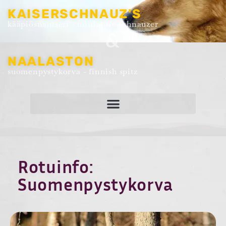
KAISERSCHNAUZ'S
kääpiösnautseri - miniature schnauzer
&
NAALASTON
suomenpystykorva - finnish spitz
Rotuinfo:
Suomenpystykorva