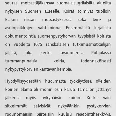
seurasi metsästäjäkansaa suomalaisugrilaisilta alueilta
nykyisen Suomen alueelle. Koirat toimivat tuolloin
kaiken riistan metsästyksessä sekä leiri- ja
asuinpaikkojen vahtikoirina. Ensimmäistä kirjallista
dokumentointia suomenpystykorvan tyypisistä koirista
on vuodelta 1675 ranskalaisen tutkimusmatkailijan
jäljiltä, joka kertoi tavanneensa Pohjolassa
tummanpunaisia koiria, todennäköisesti
nykypystykorvien kantavanhempia.
Hyödyllisyydestään huolimatta työkäytössä olleiden
koirien elämä oli monin osin karua. Tämä on jättänyt
jälkensä myös nykypäivän koiriin. Koska vain
sitkeimmät selvisivät, nykyäänkin pystykorvien
rodunomaisiin piirteisiin kuuluu reagointiherkkyys,