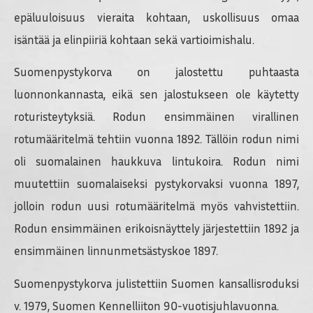
epäluuloisuus vieraita kohtaan, uskollisuus omaa
isäntää ja elinpiiriä kohtaan sekä vartioimishalu.
Suomenpystykorva on jalostettu puhtaasta
luonnonkannasta, eikä sen jalostukseen ole käytetty
roturisteytyksiä. Rodun ensimmäinen virallinen
rotumääritelmä tehtiin vuonna 1892. Tällöin rodun nimi
oli suomalainen haukkuva lintukoira. Rodun nimi
muutettiin suomalaiseksi pystykorvaksi vuonna 1897,
jolloin rodun uusi rotumääritelmä myös vahvistettiin.
Rodun ensimmäinen erikoisnäyttely järjestettiin 1892 ja
ensimmäinen linnunmetsästyskoe 1897.
Suomenpystykorva julistettiin Suomen kansallisroduksi
v. 1979, Suomen Kennelliiton 90-vuotisjuhlavuonna.