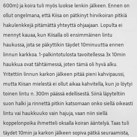
600m) ja koira tuli myös luokse lenkin jälkeen. Ennen on
ollut ongelmana, että Kiisa on pätkinyt hirvikoiran pitkiä
hakulenkkejä pitämättä yhteyttä ohjaajaan. Lopulta ei
mennyt kauaa, kun Kiisalla oli ensimmäinen lintu
haukussa, jota se päkyttikin täydet 10minuuttia ennen
linnun karkkoa. 1-palkintotulosta tavoitellessa 3x 10min
haukkua ovat tähtäimessä, joten tämä oli hyvä alku.
Yritettiin linnun karkon jälkeen pitää pieni kahvipaussi,
mutta Kiisan mielestä ei ollut aikaa kahvitella, kun jo löytyi
toinen lintu n. 300m päässä edellisestä. Siinä läpyteltiin
suon halki ja rinnettä pitkin katsomaan onko siellä oikeasti
lintu vai haukkuuko vain hajuja, vaan niin siellä
koppelonpoika ihmetteli oksalla koiran ääntelyä. Taas tuli
täydet 10min ja karkon jälkeen sopiva pätkä seuraamista,