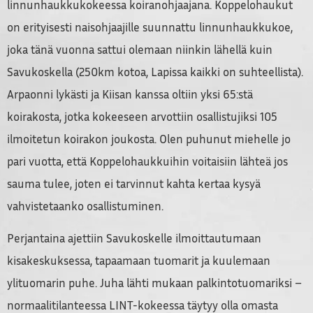
linnunhaukkukokeessa koiranohjaajana. Koppelohaukut
on erityisesti naisohjaajille suunnattu linnunhaukkukoe,
joka tänä vuonna sattui olemaan niinkin lähellä kuin
Savukoskella (250km kotoa, Lapissa kaikki on suhteellista).
Arpaonni lykästi ja Kiisan kanssa oltiin yksi 65:stä
koirakosta, jotka kokeeseen arvottiin osallistujiksi 105
ilmoitetun koirakon joukosta. Olen puhunut miehelle jo
pari vuotta, että Koppelohaukkuihin voitaisiin lähteä jos
sauma tulee, joten ei tarvinnut kahta kertaa kysyä
vahvistetaanko osallistuminen.
Perjantaina ajettiin Savukoskelle ilmoittautumaan
kisakeskuksessa, tapaamaan tuomarit ja kuulemaan
ylituomarin puhe. Juha lähti mukaan palkintotuomariksi –
normaalitilanteessa LINT-kokeessa täytyy olla omasta