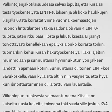
Palkintojenjakotilaisuudessa selvisi lopulta, että Kiisa sai
tästä työskentelystä LINT1-tuloksen ja oli koko haukkujen
5.sijalla 63:sta koirasta! Viime vuonna koemaastojen
huonon lintutilanteen takia saldona oli vain 4 LINT0-
tulosta, joten itku pääsi ilosta ja liikutuksesta. Ei jäänyt
toivottavasti kenellekään epäilyksiä onko koirasta töihin,
tuomarikin kehui Kiisan hakutyöskentelyä. Illaksi ajeltiin
mummolaan ja sunnuntaina hyvinnukutun yön jälkeen
lähdettiin ajamaan kotiin. Sunnuntaina oli toinen LINT-koe
Savukoskella, vaan kyllä sitä oltiin niin väsyneitä, että hyvä
kun ilmoittautuminen oli laitettu vain lauantaille.
Viikonlopun tuloksesta voimaantuneena Kiisalle on
katseltu uusia kokeita, toiveena toki saada sille joskus KVA-
arvo. Myös tulevat pentusuunnitelmat pakottavat saamaan