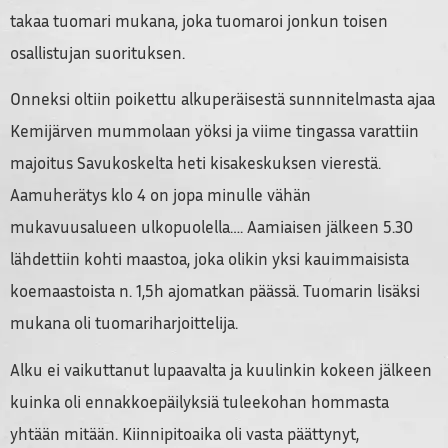
takaa tuomari mukana, joka tuomaroi jonkun toisen
osallistujan suorituksen.
Onneksi oltiin poikettu alkuperäisestä sunnnitelmasta ajaa
Kemijärven mummolaan yöksi ja viime tingassa varattiin
majoitus Savukoskelta heti kisakeskuksen vierestä.
Aamuherätys klo 4 on jopa minulle vähän
mukavuusalueen ulkopuolella…. Aamiaisen jälkeen 5.30
lähdettiin kohti maastoa, joka olikin yksi kauimmaisista
koemaastoista n. 1,5h ajomatkan päässä. Tuomarin lisäksi
mukana oli tuomariharjoittelija.
Alku ei vaikuttanut lupaavalta ja kuulinkin kokeen jälkeen
kuinka oli ennakkoepäilyksiä tuleekohan hommasta
yhtään mitään. Kiinnipitoaika oli vasta päättynyt,