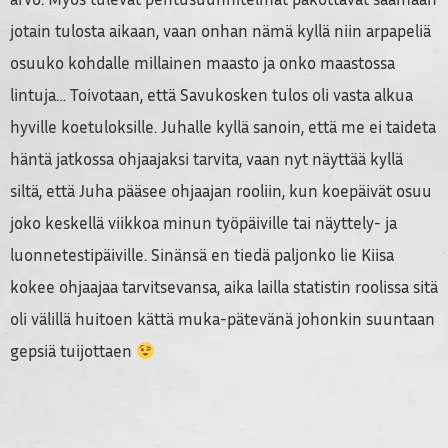
jotain tulosta aikaan, vaan onhan nämä kyllä niin arpapeliä
osuuko kohdalle millainen maasto ja onko maastossa
lintuja… Toivotaan, että Savukosken tulos oli vasta alkua
hyville koetuloksille. Juhalle kyllä sanoin, että me ei taideta
häntä jatkossa ohjaajaksi tarvita, vaan nyt näyttää kyllä
siltä, että Juha pääsee ohjaajan rooliin, kun koepäivät osuu
joko keskellä viikkoa minun työpäiville tai näyttely- ja
luonnetestipäiville. Sinänsä en tiedä paljonko lie Kiisa
kokee ohjaajaa tarvitsevansa, aika lailla statistin roolissa sitä
oli välillä huitoen kättä muka-pätevänä johonkin suuntaan
gepsiä tuijottaen