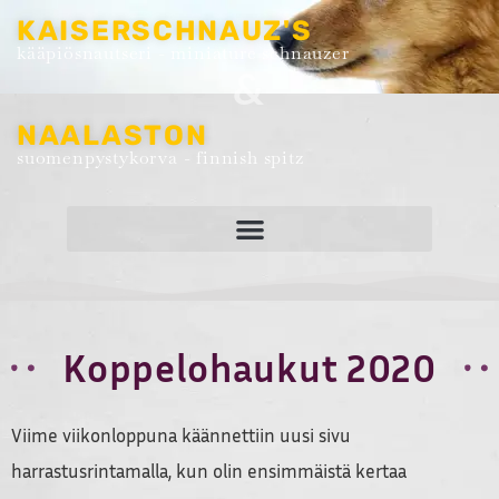
KAISERSCHNAUZ'S
kääpiösnautseri - miniature schnauzer
&
NAALASTON
suomenpystykorva - finnish spitz
Koppelohaukut 2020
Viime viikonloppuna käännettiin uusi sivu
harrastusrintamalla, kun olin ensimmäistä kertaa