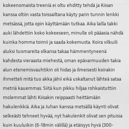
kokeenomaista treeniä ei oltu ehditty tehdä ja Kiisan
kanssa oltiin vasta toissailtana käyty parin tunnin lenkki
metsässä, jotta opin käyttämään tutkaa. Aika lailla takki
auki lähdettiin koko kokeeseen, minulle oli pääasia nähdä
kuinka homma toimii ja saada kokemusta. Koira vilkuili
aluksi tuomareita olkansa takaa hämmentyneenä
kahdesta vieraasta miehestä, oman epävarmuuden takia
alun etenemisvauhtikin oli hidas ja ilmeisesti koirakin
ihmetteli mitä tuo akka jähii eikä uskaltanut lähteä sataa
metriä kauemmas. Siitä kun pikku hiljaa rohkaistuttiin
molemmat lähti Kiisakin reippaasti heittämään
hakulenkkiä. Aika ja Juhan kanssa metsällä käynti olivat
selkeästi tehneet hyvää, nyt hakulenkit olivat sen pituisia
kuin kuuluikin (6-18min välillä) ja etäisyys hyvä (300-