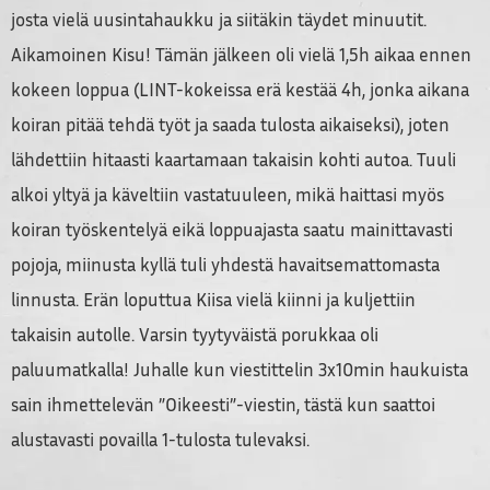
josta vielä uusintahaukku ja siitäkin täydet minuutit.
Aikamoinen Kisu! Tämän jälkeen oli vielä 1,5h aikaa ennen
kokeen loppua (LINT-kokeissa erä kestää 4h, jonka aikana
koiran pitää tehdä työt ja saada tulosta aikaiseksi), joten
lähdettiin hitaasti kaartamaan takaisin kohti autoa. Tuuli
alkoi yltyä ja käveltiin vastatuuleen, mikä haittasi myös
koiran työskentelyä eikä loppuajasta saatu mainittavasti
pojoja, miinusta kyllä tuli yhdestä havaitsemattomasta
linnusta. Erän loputtua Kiisa vielä kiinni ja kuljettiin
takaisin autolle. Varsin tyytyväistä porukkaa oli
paluumatkalla! Juhalle kun viestittelin 3x10min haukuista
sain ihmettelevän ”Oikeesti”-viestin, tästä kun saattoi
alustavasti povailla 1-tulosta tulevaksi.