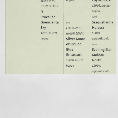
Chyna Black
hopea
SE & N MVA
s.2005, musta-
HeJW-13 PMJV-
hopea
13
Proceller
Quencienta
Sasquehanna
Sky
Harcerz
FI MVA JV-10
s.2012, musta-
s.2001,
HeW-11 EEJV-11
hopea
Silver Moon
pippuri&suola
of Escudo
Blue
Evening Star
Bricassart
Moldau
North
s.2010, musta-
hopea
s.2004,
pippuri&suola