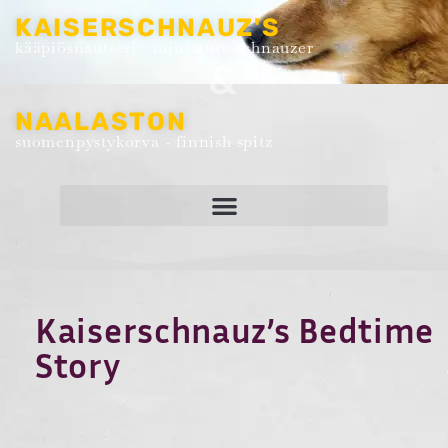
KAISERSCHNAUZ'S
kääpiösnautseri - miniature schnauzer
&
NAALASTON
suomenpystykorva - finnish spitz
Kaiserschnauz’s Bedtime
Story