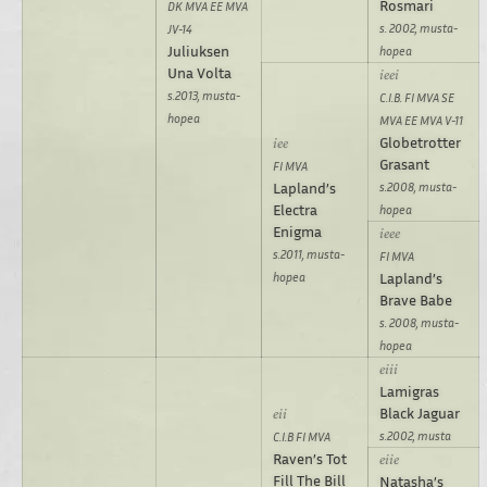
Rosmari
DK MVA EE MVA
s. 2002, musta-
JV-14
Juliuksen
hopea
Una Volta
s.2013, musta-
C.I.B. FI MVA SE
hopea
MVA EE MVA V-11
Globetrotter
Grasant
FI MVA
Lapland’s
s.2008, musta-
Electra
hopea
Enigma
s.2011, musta-
FI MVA
hopea
Lapland’s
Brave Babe
s. 2008, musta-
hopea
Lamigras
Black Jaguar
s.2002, musta
C.I.B FI MVA
Raven’s Tot
Fill The Bill
Natasha’s