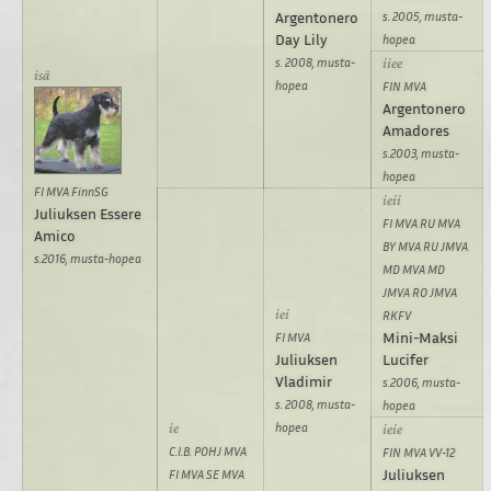
Argentonero
s. 2005, musta-
Day Lily
hopea
s. 2008, musta-
hopea
FIN MVA
Argentonero
Amadores
s.2003, musta-
hopea
FI MVA FinnSG
Juliuksen Essere
FI MVA RU MVA
Amico
BY MVA RU JMVA
s.2016, musta-hopea
MD MVA MD
JMVA RO JMVA
RKFV
Mini-Maksi
FI MVA
Juliuksen
Lucifer
Vladimir
s.2006, musta-
s. 2008, musta-
hopea
hopea
C.I.B. POHJ MVA
FIN MVA VV-12
Juliuksen
FI MVA SE MVA