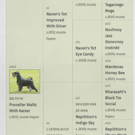
Taganiego
s.2009, musta
Roga
Raven’s Tot
s.2005 musta
Improved
With Silver
Nochnoy
s.2012, musta-
Jazz
hopea
Osnovnoy
Instinkt
Raven’s Tot
Eye Candy
s.2006, musta
s. 2008, musta
Mardenas
Honey Bee
s.2005, musta
Kharasahl’s
Black Tie
BALTJV-16
Social
Proceller Waltz
DK & VDH MVA
s.2008, musta-
With Kaiser
DE JMVA
Repitition’s
hopea
s.2015, musta-hopea
Indigo Sky
Repitition’s
s. 2009, musta-
C.I.B POHJ & FI &