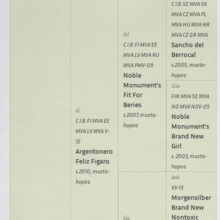
C.I.B. SE MVA SK
MVA CZ MVA PL
MVA HU MVA HR
MVA CZ GR MVA
Sancho del
C.I.B. FI MVA EE
Berrocal
MVA LV MVA RU
s.2005, musta-
MVA PMV-09
Noble
hopea
Monument’s
Fit For
FIN MVA SE MVA
Beries
NO MVA NOV-05
s.2007, musta-
Noble
C.I.B. FI MVA EE
hopea
Monument’s
MVA LV MVA V-
Brand New
12
Girl
Argentonero
s. 2003, musta-
Feliz Figaro
hopea
s.2010, musta-
hopea
VV-13
Morgensilber
Brand New
Nontoxic