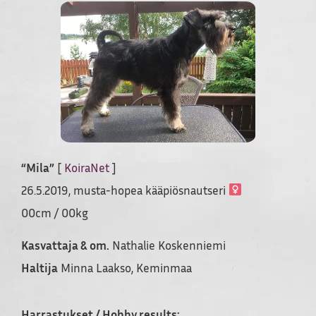
“Mila”
[
KoiraNet
]
26.5.2019, musta-hopea kääpiösnautseri
00cm / 00kg
Kasvattaja & om.
Nathalie Koskenniemi
Haltija
Minna Laakso, Keminmaa
Harrastukset / Hobby results: