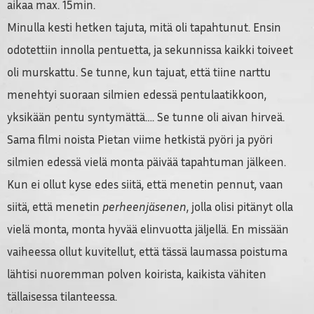
aikaa max. 15min.
Minulla kesti hetken tajuta, mitä oli tapahtunut. Ensin
odotettiin innolla pentuetta, ja sekunnissa kaikki toiveet
oli murskattu. Se tunne, kun tajuat, että tiine narttu
menehtyi suoraan silmien edessä pentulaatikkoon,
yksikään pentu syntymättä…. Se tunne oli aivan hirveä.
Sama filmi noista Pietan viime hetkistä pyöri ja pyöri
silmien edessä vielä monta päivää tapahtuman jälkeen.
Kun ei ollut kyse edes siitä, että menetin pennut, vaan
siitä, että menetin
perheenjäsenen
, jolla olisi pitänyt olla
vielä monta, monta hyvää elinvuotta jäljellä. En missään
vaiheessa ollut kuvitellut, että tässä laumassa poistuma
lähtisi nuoremman polven koirista, kaikista vähiten
tällaisessa tilanteessa.