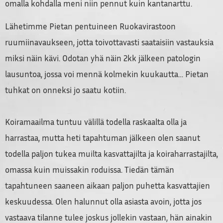
omalla kohdalla meni niin pennut kuin kantanarttu.
Lähetimme Pietan pentuineen Ruokavirastoon
ruumiinavaukseen, jotta toivottavasti saataisiin vastauksia
miksi näin kävi. Odotan yhä näin 2kk jälkeen patologin
lausuntoa, jossa voi mennä kolmekin kuukautta… Pietan
tuhkat on onneksi jo saatu kotiin.
Koiramaailma tuntuu välillä todella raskaalta olla ja
harrastaa, mutta heti tapahtuman jälkeen olen saanut
todella paljon tukea muilta kasvattajilta ja koiraharrastajilta,
omassa kuin muissakin roduissa. Tiedän tämän
tapahtuneen saaneen aikaan paljon puhetta kasvattajien
keskuudessa. Olen halunnut olla asiasta avoin, jotta jos
vastaava tilanne tulee joskus jollekin vastaan, hän ainakin