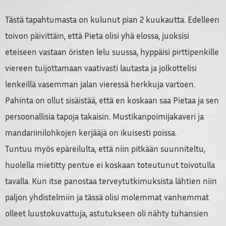
Tästä tapahtumasta on kulunut pian 2 kuukautta. Edelleen
toivon päivittäin, että Pieta olisi yhä elossa, juoksisi
eteiseen vastaan öristen lelu suussa, hyppäisi pirttipenkille
viereen tuijottamaan vaativasti lautasta ja jolkottelisi
lenkeillä vasemman jalan vieressä herkkuja vartoen.
Pahinta on ollut sisäistää, että en koskaan saa Pietaa ja sen
persoonallisia tapoja takaisin. Mustikanpoimijakaveri ja
mandariinilohkojen kerjääjä on ikuisesti poissa.
Tuntuu myös epäreilulta, että niin pitkään suunniteltu,
huolella mietitty pentue ei koskaan toteutunut toivotulla
tavalla. Kun itse panostaa terveytutkimuksista lähtien niin
paljon yhdistelmiin ja tässä olisi molemmat vanhemmat
olleet luustokuvattuja, astutukseen oli nähty tuhansien