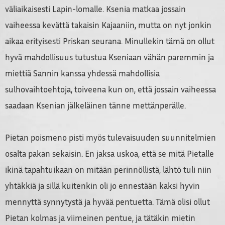
väliaikaisesti Lapin-lomalle. Ksenia matkaa jossain
vaiheessa kevättä takaisin Kajaaniin, mutta on nyt jonkin
aikaa erityisesti Priskan seurana. Minullekin tämä on ollut
hyvä mahdollisuus tutustua Kseniaan vähän paremmin ja
miettiä Sannin kanssa yhdessä mahdollisia
sulhovaihtoehtoja, toiveena kun on, että jossain vaiheessa
saadaan Ksenian jälkeläinen tänne mettänperälle.
Pietan poismeno pisti myös tulevaisuuden suunnitelmien
osalta pakan sekaisin. En jaksa uskoa, että se mitä Pietalle
ikinä tapahtuikaan on mitään perinnöllistä, lähtö tuli niin
yhtäkkiä ja sillä kuitenkin oli jo ennestään kaksi hyvin
mennyttä synnytystä ja hyvää pentuetta. Tämä olisi ollut
Pietan kolmas ja viimeinen pentue, ja tätäkin mietin