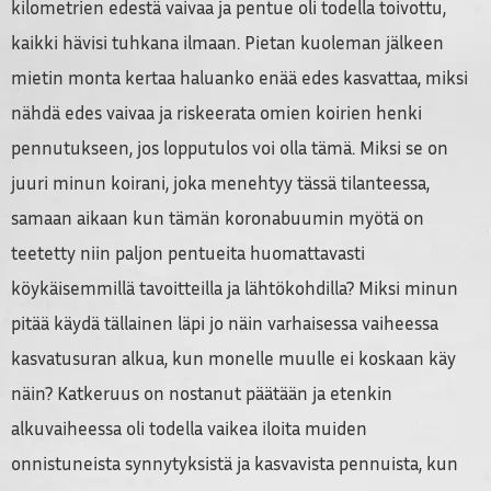
kilometrien edestä vaivaa ja pentue oli todella toivottu,
kaikki hävisi tuhkana ilmaan. Pietan kuoleman jälkeen
mietin monta kertaa haluanko enää edes kasvattaa, miksi
nähdä edes vaivaa ja riskeerata omien koirien henki
pennutukseen, jos lopputulos voi olla tämä. Miksi se on
juuri minun koirani, joka menehtyy tässä tilanteessa,
samaan aikaan kun tämän koronabuumin myötä on
teetetty niin paljon pentueita huomattavasti
köykäisemmillä tavoitteilla ja lähtökohdilla? Miksi minun
pitää käydä tällainen läpi jo näin varhaisessa vaiheessa
kasvatusuran alkua, kun monelle muulle ei koskaan käy
näin? Katkeruus on nostanut päätään ja etenkin
alkuvaiheessa oli todella vaikea iloita muiden
onnistuneista synnytyksistä ja kasvavista pennuista, kun