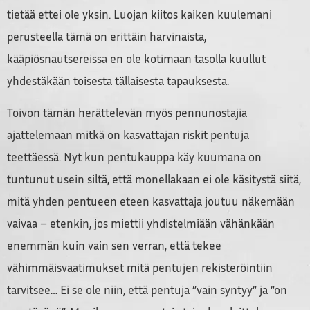
tietää ettei ole yksin. Luojan kiitos kaiken kuulemani
perusteella tämä on erittäin harvinaista,
kääpiösnautsereissa en ole kotimaan tasolla kuullut
yhdestäkään toisesta tällaisesta tapauksesta.
Toivon tämän herättelevän myös pennunostajia
ajattelemaan mitkä on kasvattajan riskit pentuja
teettäessä. Nyt kun pentukauppa käy kuumana on
tuntunut usein siltä, että monellakaan ei ole käsitystä siitä,
mitä yhden pentueen eteen kasvattaja joutuu näkemään
vaivaa – etenkin, jos miettii yhdistelmiään vähänkään
enemmän kuin vain sen verran, että tekee
vähimmäisvaatimukset mitä pentujen rekisteröintiin
tarvitsee… Ei se ole niin, että pentuja ”vain syntyy” ja ”on