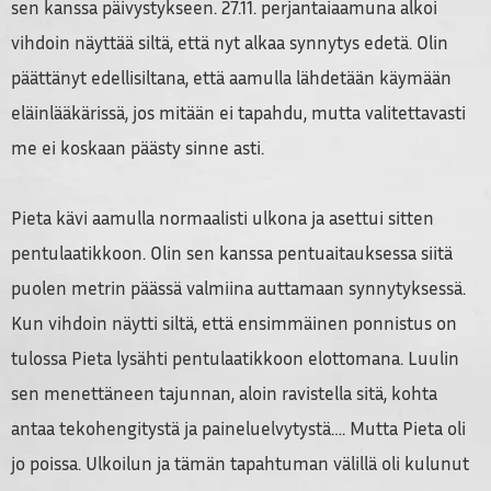
sen kanssa päivystykseen. 27.11. perjantaiaamuna alkoi
vihdoin näyttää siltä, että nyt alkaa synnytys edetä. Olin
päättänyt edellisiltana, että aamulla lähdetään käymään
eläinlääkärissä, jos mitään ei tapahdu, mutta valitettavasti
me ei koskaan päästy sinne asti.
Pieta kävi aamulla normaalisti ulkona ja asettui sitten
pentulaatikkoon. Olin sen kanssa pentuaitauksessa siitä
puolen metrin päässä valmiina auttamaan synnytyksessä.
Kun vihdoin näytti siltä, että ensimmäinen ponnistus on
tulossa Pieta lysähti pentulaatikkoon elottomana. Luulin
sen menettäneen tajunnan, aloin ravistella sitä, kohta
antaa tekohengitystä ja paineluelvytystä…. Mutta Pieta oli
jo poissa. Ulkoilun ja tämän tapahtuman välillä oli kulunut