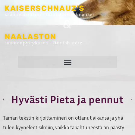
KAISERSCHNAUZ'S
kääpiösnautseri - miniature schnauzer
&
NAALASTON
suomenpystykorva - finnish spitz
Hyvästi Pieta ja pennut
Tämän tekstin kirjoittaminen on ottanut aikansa ja yhä
tulee kyyneleet silmiin, vaikka tapahtuneesta on päästy