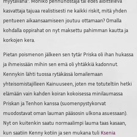
myytävänä”. Moniko pennunostaja tai edes aloitteleva
kasvattaja tajuaa realistisesti ne kaikki riskit, mitä yhden
pentueen aikaansaamiseen joutuu ottamaan? Omalla
kohdalla oppirahat on nyt maksettu pahimman kautta ja
korkojen kera.
Pietan poismenon jälkeen sen tytär Priska oli ihan hukassa
ja ihmeissään mihin sen emä oli yhtäkkiä kadonnut.
Kennykin lähti tuossa rytäkässä lomailemaan
yhteisomistajilleen Kainuuseen, joten me totuteltiin hetki
elämään vain kahden koiran kokoisessa minilaumassa
Priskan ja Tenhon kanssa (suomenpystykorvat
muodostavat oman lauman pääsosin ulkona asuessaan).
Nyt on kuitenkin saatu normaalimpi lauma taas kasaan,
kun saatiin Kenny kotiin ja sen mukana tuli
Ksenia