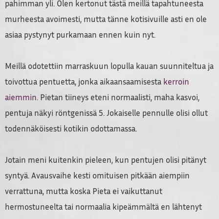
pahimman yli. Olen kertonut tästä meillä tapahtuneesta
murheesta avoimesti, mutta tänne kotisivuille asti en ole
asiaa pystynyt purkamaan ennen kuin nyt.
Meillä odotettiin marraskuun lopulla kauan suunniteltua ja
toivottua pentuetta, jonka aikaansaamisesta
kerroin
aiemmin
. Pietan tiineys eteni normaalisti, maha kasvoi,
pentuja näkyi röntgenissä 5. Jokaiselle pennulle olisi ollut
todennäköisesti kotikin odottamassa.
Jotain meni kuitenkin pieleen, kun pentujen olisi pitänyt
syntyä. Avausvaihe kesti omituisen pitkään aiempiin
verrattuna, mutta koska Pieta ei vaikuttanut
hermostuneelta tai normaalia kipeämmältä en lähtenyt