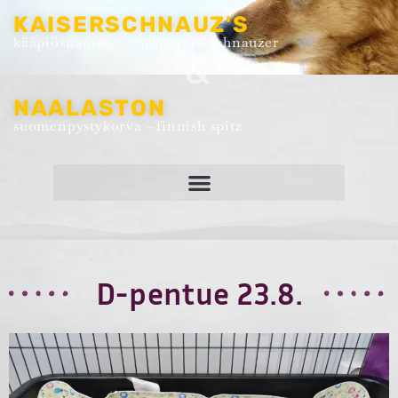
KAISERSCHNAUZ'S
kääpiösnautseri - miniature schnauzer
&
NAALASTON
suomenpystykorva - finnish spitz
D-pentue 23.8.