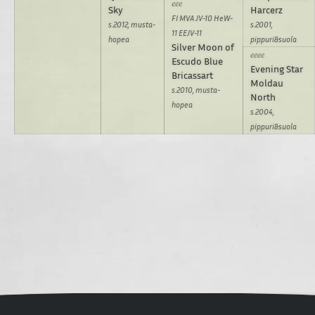
Sky
Harcerz
FI MVA JV-10 HeW-
s.2012, musta-
s.2001,
11 EEJV-11
hopea
pippuri&suola
Silver Moon of
Escudo Blue
Evening Star
Bricassart
Moldau
s.2010, musta-
North
hopea
s.2004,
pippuri&suola