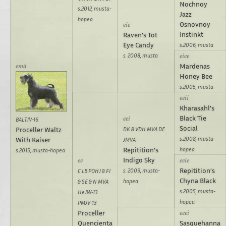
Nochnoy
s.2012, musta-
Jazz
hopea
Osnovnoy
Instinkt
Raven’s Tot
Eye Candy
s.2006, musta
s. 2008, musta
Mardenas
Honey Bee
s.2005, musta
Kharasahl’s
Black Tie
BALTJV-16
Social
Proceller Waltz
DK & VDH MVA DE
s.2008, musta-
With Kaiser
JMVA
Repitition’s
hopea
s.2015, musta-hopea
Indigo Sky
Repitition’s
s. 2009, musta-
C.I.B POHJ & FI
Chyna Black
hopea
& SE & N MVA
s.2005, musta-
HeJW-13
hopea
PMJV-13
Proceller
Quencienta
Sasquehanna