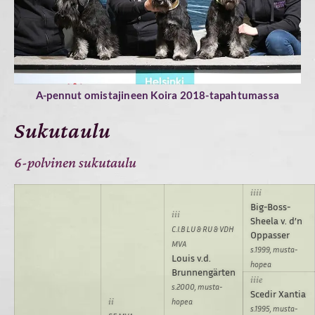
A-pennut omistajineen Koira 2018-tapahtumassa
Sukutaulu
6-polvinen sukutaulu
Big-Boss-
Sheela v. d’n
C.I.B LU & RU & VDH
Oppasser
MVA
s.1999, musta-
Louis v.d.
hopea
Brunnengärten
s.2000, musta-
Scedir Xantia
hopea
s.1995, musta-