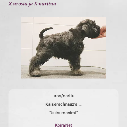
X urosta ja X narttua
uros/narttu
Kaiserschnauz’s …
“kutsumanimi”
KoiraNet