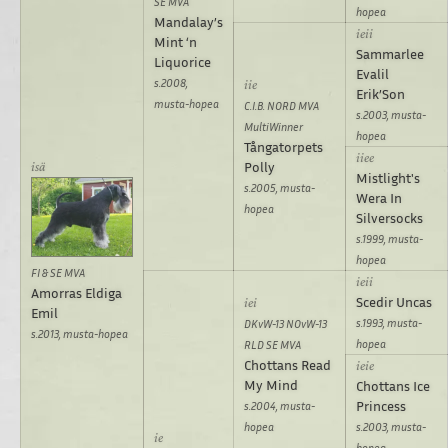
SE MVA
hopea
Mandalay’s
Mint ‘n
Sammarlee
Liquorice
Evalil
s.2008,
Erik’Son
musta-hopea
C.I.B. NORD MVA
s.2003, musta-
MultiWinner
hopea
Tångatorpets
Polly
Mistlight's
s.2005, musta-
Wera In
hopea
Silversocks
s.1999, musta-
hopea
FI & SE MVA
Amorras Eldiga
Scedir Uncas
Emil
s.1993, musta-
DKvW-13 NOvW-13
s.2013, musta-hopea
hopea
RLD SE MVA
Chottans Read
My Mind
Chottans Ice
Princess
s.2004, musta-
hopea
s.2003, musta-
hopea