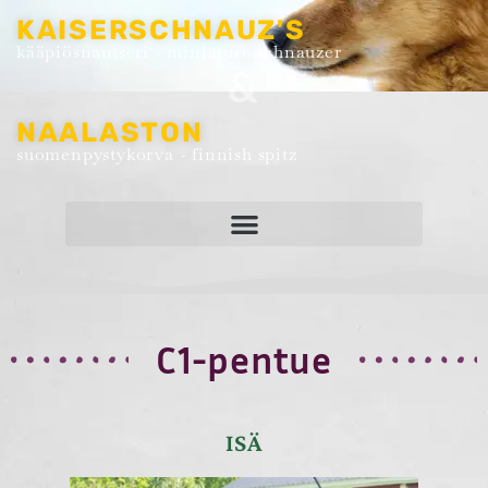
KAISERSCHNAUZ'S
kääpiösnautseri - miniature schnauzer
&
NAALASTON
suomenpystykorva - finnish spitz
C1-pentue
ISÄ