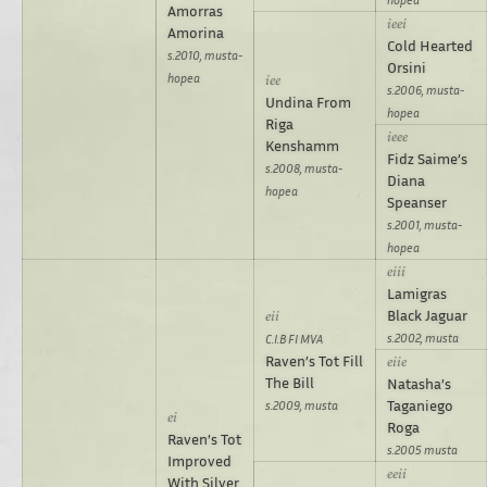
Amorras
Amorina
Cold Hearted
s.2010, musta-
Orsini
hopea
s.2006, musta-
Undina From
hopea
Riga
Kenshamm
Fidz Saime’s
s.2008, musta-
Diana
hopea
Speanser
s.2001, musta-
hopea
Lamigras
Black Jaguar
s.2002, musta
C.I.B FI MVA
Raven’s Tot Fill
The Bill
Natasha’s
Taganiego
s.2009, musta
Roga
Raven’s Tot
s.2005 musta
Improved
With Silver